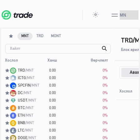
MNT
TRD
MONT
TRD/
Блок арил
Хослол
Ханш
Өөрчлөлт
TRD
/
MNT
0.00
0
%
Авах
ICTG
/
MNT
0.00
0
%
SPCFIN
/
MNT
0.00
0
%
Хослол
DC
/
MNT
0.00
0
%
USDT
/
MNT
0.00
0
%
BTC
/
MNT
0.00
0
%
ETH
/
MNT
0.00
0
%
BNB
/
MNT
0.00
0
%
LTC
/
MNT
0.00
0
%
DOGE
/
MNT
0.00
0
%