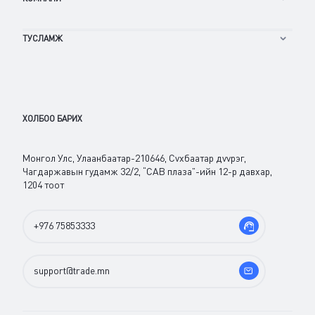
ARDX
/
MNT
0.00
0
%
ZESC
/
MNT
0.00
0
%
OBOT
/
MNT
0.00
0
%
ТУСЛАМЖ
MONT
/
MNT
0.00
0
%
XRP
/
MNT
0.00
0
%
KOK
/
MNT
0.00
0
%
POL
/
MNT
0.00
0
%
ХОЛБОО БАРИХ
DOT
/
MNT
0.00
0
%
UNI
/
MNT
0.00
0
%
CAKE
/
MNT
0.00
0
%
Монгол Улс, Улаанбаатар-210646, Сvхбаатар дvvрэг,
REQ
/
MNT
0.00
0
%
Чагдаржавын гудамж 32/2, “САВ плаза”-ийн 12-р давхар,
1204 тоот
OMG
/
MNT
0.00
0
%
BAT
/
MNT
0.00
0
%